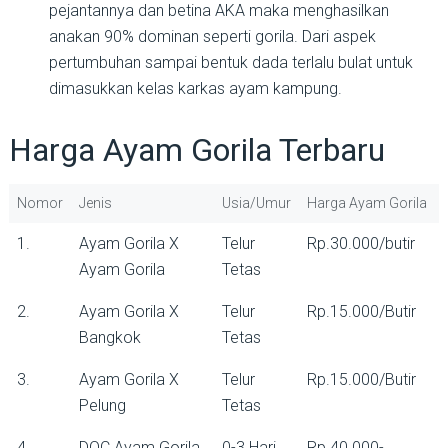
pejantannya dan betina AKA maka menghasilkan
anakan 90% dominan seperti gorila. Dari aspek
pertumbuhan sampai bentuk dada terlalu bulat untuk
dimasukkan kelas karkas ayam kampung.
Harga Ayam Gorila Terbaru
Nomor
Jenis
Usia/Umur
Harga Ayam Gorila
1.
Ayam Gorila X
Telur
Rp.30.000/butir
Ayam Gorila
Tetas
2.
Ayam Gorila X
Telur
Rp.15.000/Butir
Bangkok
Tetas
3.
Ayam Gorila X
Telur
Rp.15.000/Butir
Pelung
Tetas
4.
DOC Ayam Gorila
0-3 Hari
Rp.40.000-