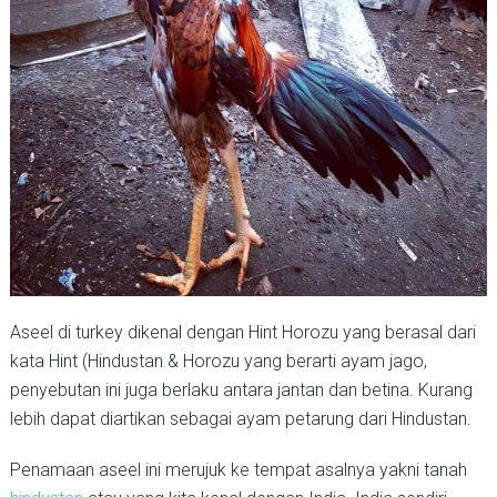
Aseel di turkey dikenal dengan Hint Horozu yang berasal dari
kata Hint (Hindustan & Horozu yang berarti ayam jago,
penyebutan ini juga berlaku antara jantan dan betina. Kurang
lebih dapat diartikan sebagai ayam petarung dari Hindustan.
Penamaan aseel ini merujuk ke tempat asalnya yakni tanah