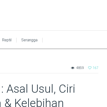
Reptil
Serangga
4859
167
 Asal Usul, Ciri
n & Kelebihan