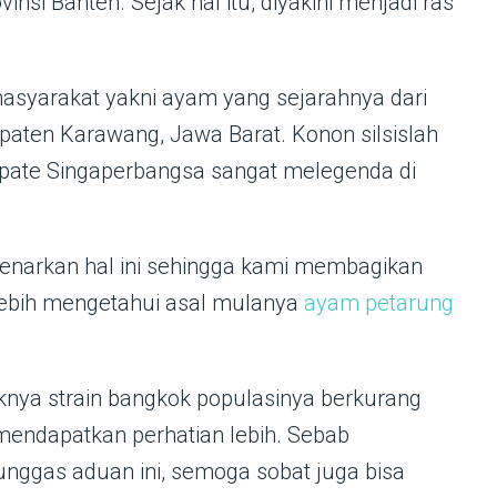
nsi Banten. Sejak hal itu, diyakini menjadi ras
masyarakat yakni ayam yang sejarahnya dari
aten Karawang, Jawa Barat. Konon silsislah
 Adipate Singaperbangsa sangat melegenda di
enarkan hal ini sehingga kami membagikan
lebih mengetahui asal mulanya
ayam petarung
knya strain bangkok populasinya berkurang
g mendapatkan perhatian lebih. Sebab
nggas aduan ini, semoga sobat juga bisa