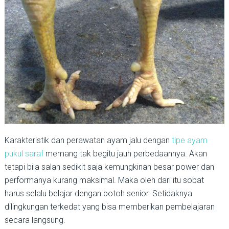
Karakteristik dan perawatan ayam jalu dengan
tipe ayam
pukul saraf
memang tak begitu jauh perbedaannya. Akan
tetapi bila salah sedikit saja kemungkinan besar power dan
performanya kurang maksimal. Maka oleh dari itu sobat
harus selalu belajar dengan botoh senior. Setidaknya
dilingkungan terkedat yang bisa memberikan pembelajaran
secara langsung.