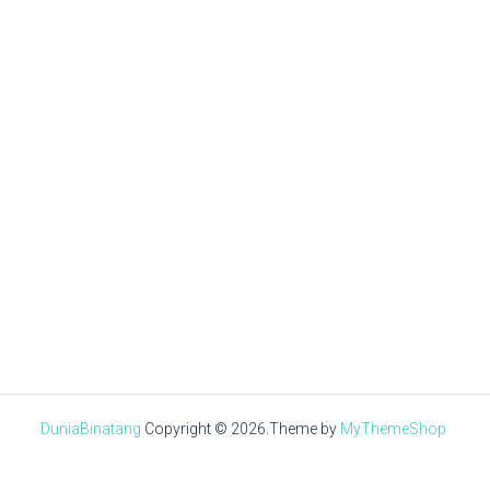
Tuan Muda
JULY 25, 2019
Tuan Muda
AUGUST 27, 2020
√ Mengenal Jenis-jenis
Ayam Brahma
√ Daftar Harga Ayam
Berdasarkan Ukurannya
Brahma Terbaru Hari Ini
DuniaBinatang
Copyright © 2026.
Theme by
MyThemeShop