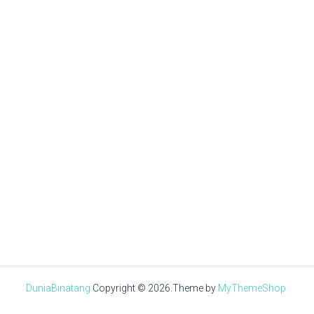
Tuan Muda
SEPTEMBER 21, 2020
√ Daftar Jenis Ayam
Pama Paling Banyak
Peminatnya
DuniaBinatang
Copyright © 2026.
Theme by
MyThemeShop